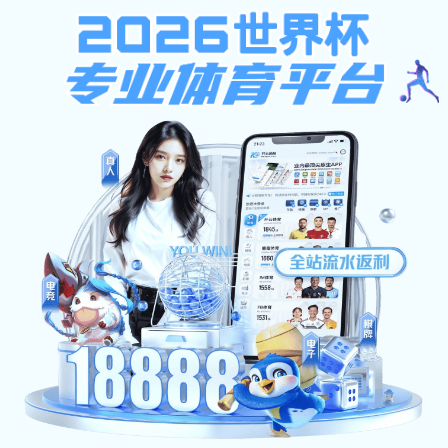
狼人加鲁鲁兽天赋视频